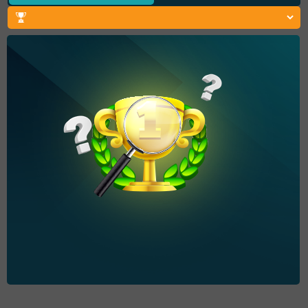
HASIL TIDAK DITEMUKAN